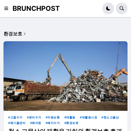
BRUNCHPOST
환경보호
고철수거
분리수거
자원순환
재활용
재활용시장
청소고물상
폐기물관리
폐자원
폐지수거
환경보호