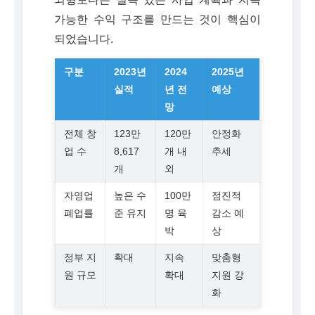
가능한 수익 구조를 만드는 것이 핵심이
되었습니다.
구분
2023년
2024
2025년
실적
년 전
예상
망
전체 창
123만
120만
안정화
업 수
8,617
개 내
추세
개
외
자영업
높은 수
100만
점진적
폐업률
준 유지
명 육
감소 예
박
상
정부 지
확대
지속
맞춤형
원 규모
확대
지원 강
화