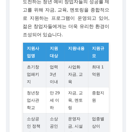
도전하는 청년 예비 창업자들의 성공률 제
고를 위해 자금, 교육, 멘토링을 종합적으
로 지원하는 프로그램이 운영되고 있어,
젊은 창업자들에게는 더욱 유리한 환경이
조성되어 있습니다.
지원사
지원
지원내용
지원규
업명
대상
모
초기창
업력
사업화
최대 1
업패키
3년
자금, 교
억원
지
이내
육
청년창
만 29
자금, 교
종합지
업사관
세 이
육, 멘토
원
학교
하
링
소상공
소상
운영자
업종별
인 정책
공인
금, 시설
상이