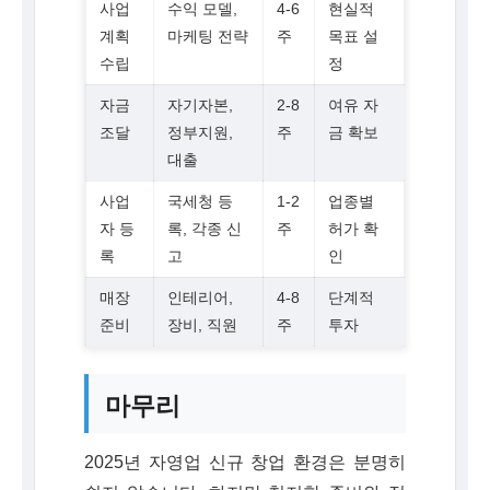
사업
수익 모델,
4-6
현실적
계획
마케팅 전략
주
목표 설
수립
정
자금
자기자본,
2-8
여유 자
조달
정부지원,
주
금 확보
대출
사업
국세청 등
1-2
업종별
자 등
록, 각종 신
주
허가 확
록
고
인
매장
인테리어,
4-8
단계적
준비
장비, 직원
주
투자
마무리
2025년 자영업 신규 창업 환경은 분명히