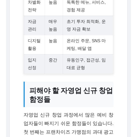
차별화
높음
독특한 메뉴, 서비스,
전략
경험 제공
자금
매우
초기 투자 최적화, 운
관리
높음
영 자금 확보
디지털
높음
온라인 주문, SNS 마
활용
케팅, 배달 앱
입지
중간
유동인구, 접근성, 임
선정
대료 균형
피해야 할 자영업 신규 창업
함정들
자영업 신규 창업 과정에서 많은 예비 창
업자들이 빠지기 쉬운 함정들이 있습니다.
첫 번째는 프랜차이즈 가맹점의 과대 광고