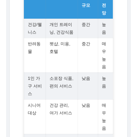
규모
전
망
건강/웰
개인 트레이
중간
높
니스
닝, 건강식품
음
반려동
펫샵, 미용,
중간
매
물
호텔
우
높
음
1인 가
소포장 식품,
낮음
높
구 서비
편의 서비스
음
스
시니어
건강 관리,
낮음
매
대상
여가 서비스
우
높
음