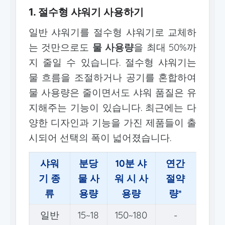
1. 절수형 샤워기 사용하기
일반 샤워기를 절수형 샤워기로 교체하
는 것만으로도
물 사용량
을 최대 50%까
지 줄일 수 있습니다. 절수형 샤워기는
물 흐름을 조절하거나 공기를 혼합하여
물 사용량은 줄이면서도 샤워 품질은 유
지해주는 기능이 있습니다. 최근에는 다
양한 디자인과 기능을 가진 제품들이 출
시되어 선택의 폭이 넓어졌습니다.
샤워
분당
10분 샤
연간
기 종
물 사
워 시 사
절약
류
용량
용량
량*
일반
15~18
150~180
-