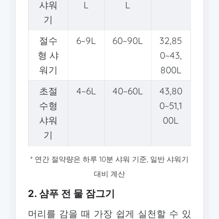
샤워
L
L
기
절수
6~9L
60~90L
32,85
형 샤
0~43,
워기
800L
초절
4~6L
40~60L
43,80
수형
0~51,1
샤워
00L
기
* 연간 절약량은 하루 10분 샤워 기준, 일반 샤워기
대비 계산
2. 샴푸 전 물 잠그기
머리를 감을 때 가장 쉽게 실천할 수 있