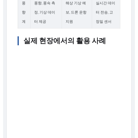
풍
풍향, 풍속 측
해상 기상 예
실시간 데이
향
정, 기상 데이
보, 드론 운항
터 전송, 고
계
터 제공
지원
정밀 센서
실제 현장에서의 활용 사례