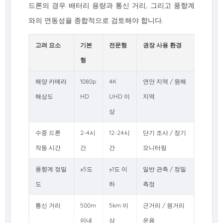
드론의 경우 배터리 용량과 통신 거리, 그리고 풍향계
와의 연동성을 종합적으로 검토해야 합니다.
고려 요소
기본
전문형
권장 사용 환경
형
해양 카메라
1080p
4K
연안 지역 / 원해
해상도
HD
UHD 이
지역
상
수중 드론
2-4시
12-24시
단기 조사 / 장기
작동 시간
간
간
모니터링
풍향계 정밀
±5도
±1도 이
일반 관측 / 정밀
도
하
측정
통신 거리
500m
5km 이
근거리 / 원거리
이내
상
운용