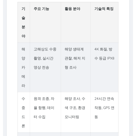
기
주요 기능
활용 분야
기술적 특징
술
분
야
해
고해상도 수중
해양 생태계
4K 화질, 방
양
촬영, 실시간
관찰, 해저 지
수 등급 IPX8
카
영상 전송
형 조사
메
라
수
원격 조종, 자
해양 조사, 수
24시간 연속
중
율 항행, 데이
색 구조, 환경
작동, GPS 연
드
터 수집
모니터링
동
론