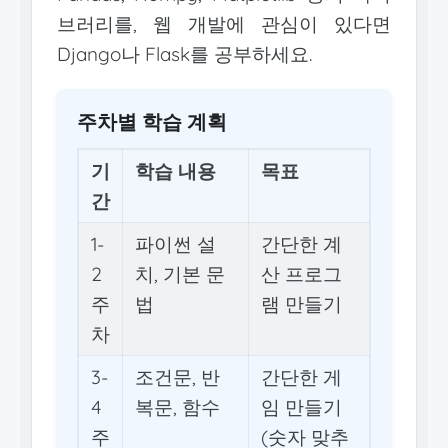
브러리를, 웹 개발에 관심이 있다면
Django나 Flask를 공부하세요.
주차별 학습 계획
기
학습 내용
목표
간
1-
파이썬 설
간단한 계
2
치, 기본 문
산 프로그
주
법
램 만들기
차
3-
조건문, 반
간단한 게
4
복문, 함수
임 만들기
주
(숫자 맞추