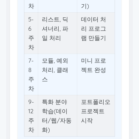
차
기)
5-
리스트, 딕
데이터 처
6
셔너리, 파
리 프로그
주
일 처리
램 만들기
차
7-
모듈, 예외
미니 프로
8
처리, 클래
젝트 완성
주
스
차
9-
특화 분야
포트폴리오
12
학습(데이
프로젝트
주
터/웹/자동
시작
차
화)