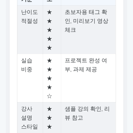
난이도
★
초보자용 태그 확
적절성
★
인, 미리보기 영상
★
체크
★
★
실습
★
프로젝트 완성 여
비중
★
부, 과제 제공
★
★
☆
강사
★
샘플 강의 확인, 리
설명
★
뷰 참고
스타일
★