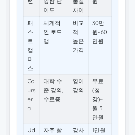
런
양한 난
품질
원
이도
차이
패
체계적
비교
30만
스
인 로드
적
원~60
트
맵
높은
만원
캠
가격
퍼
스
Co
대학 수
영어
무료
urs
준 강의,
강의
(청
er
수료증
강)~
a
월 5
만원
Ud
자주 할
강사
1만원