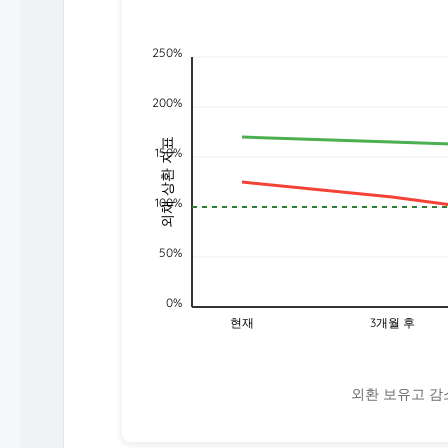
250%
200%
외채 상환 지표
150%
100%
50%
0%
현재
3개월 후
외환 보유고 감