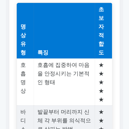
초
보
명
자
상
적
유
합
형
특징
도
호
호흡에 집중하여 마음
★
흡
을 안정시키는 기본적
★
명
인 형태
★
상
★
★
바
발끝부터 머리까지 신
★
디
체 각 부위를 의식적으
★
스
로 살피는 방법
★