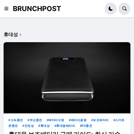
BRUNCHPOST
휴대성
고속충전
무선충전
배터리수명
배터리용량
보조배터리
스마트
폰충전
안전성
휴대성
휴대용배터리
PD충전