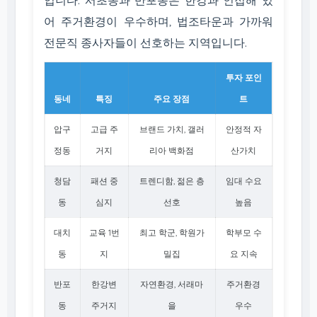
입니다. 서초동과 반포동은 한강과 인접해 있
어 주거환경이 우수하며, 법조타운과 가까워
전문직 종사자들이 선호하는 지역입니다.
투자 포인
동네
특징
주요 장점
트
압구
고급 주
브랜드 가치, 갤러
안정적 자
정동
거지
리아 백화점
산가치
청담
패션 중
트렌디함, 젊은 층
임대 수요
동
심지
선호
높음
대치
교육 1번
최고 학군, 학원가
학부모 수
동
지
밀집
요 지속
반포
한강변
자연환경, 서래마
주거환경
동
주거지
을
우수