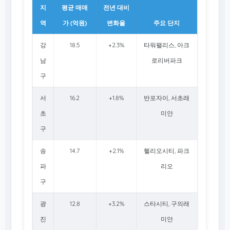
지
평균 매매
전년 대비
역
가 (억원)
변화율
주요 단지
강
18.5
+2.3%
타워팰리스, 아크
남
로리버파크
구
서
16.2
+1.8%
반포자이, 서초래
초
미안
구
송
14.7
+2.1%
헬리오시티, 파크
파
리오
구
광
12.8
+3.2%
스타시티, 구의래
진
미안