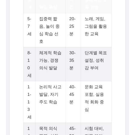
대
학습 특성
간
육 방법
5-
집중력 짧
20-
노래, 게임,
7
음, 놀이 중
25
그림을 활용
세
심 학습 선
분
한 교육
호
8-
체계적 학습
30-
단계별 목표
1
가능, 경쟁
35
설정, 성취
0
의식 발달
분
감 부여
세
1
논리적 사고
40-
문화 교육
1-
발달, 자기
45
포함, 실용
1
주도 학습
분
적 회화 중
3
심
세
1
목적 의식
45-
시험 대비,