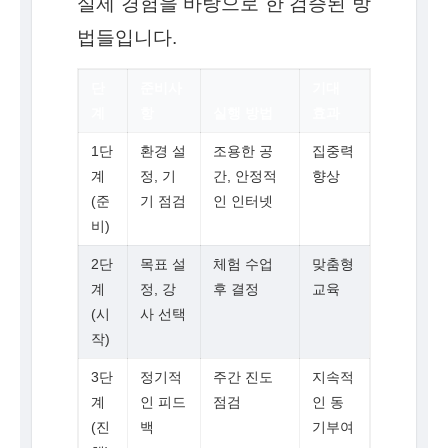
실제 경험을 바탕으로 한 검증된 방
법들입니다.
단
준비사
기대
계
항
실행 방법
효과
1단
환경 설
조용한 공
집중력
계
정, 기
간, 안정적
향상
(준
기 점검
인 인터넷
비)
2단
목표 설
체험 수업
맞춤형
계
정, 강
후 결정
교육
(시
사 선택
작)
3단
정기적
주간 진도
지속적
계
인 피드
점검
인 동
(진
백
기부여