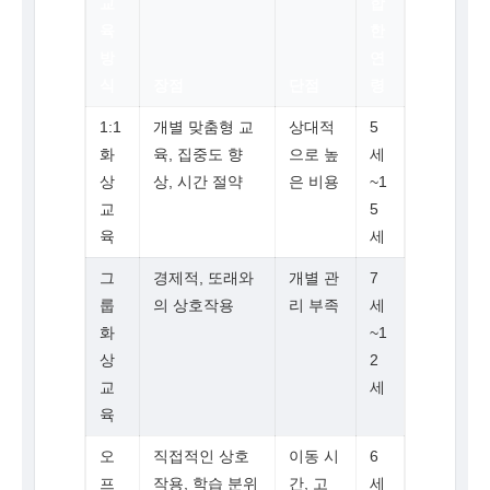
교
합
육
한
방
연
식
장점
단점
령
1:1
개별 맞춤형 교
상대적
5
화
육, 집중도 향
으로 높
세
상
상, 시간 절약
은 비용
~1
교
5
육
세
그
경제적, 또래와
개별 관
7
룹
의 상호작용
리 부족
세
화
~1
상
2
교
세
육
오
직접적인 상호
이동 시
6
프
작용, 학습 분위
간, 고
세