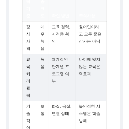
택
중
기
요
준
도
확인 방법
주의사항
강
매
교육 경력,
원어민이라
사
우
자격증 확
고 모두 좋은
자
높
인
강사는 아님
격
음
교
높
체계적인
나이에 맞지
육
음
단계별 프
않는 교육은
커
로그램 여
역효과
리
부
큘
럼
기
보
화질, 음질,
불안정한 시
술
통
연결 상태
스템은 학습
적
방해
안