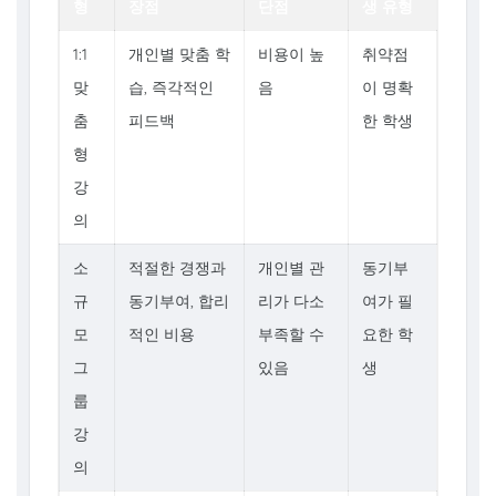
형
장점
단점
생 유형
1:1
개인별 맞춤 학
비용이 높
취약점
맞
습, 즉각적인
음
이 명확
춤
피드백
한 학생
형
강
의
소
적절한 경쟁과
개인별 관
동기부
규
동기부여, 합리
리가 다소
여가 필
모
적인 비용
부족할 수
요한 학
그
있음
생
룹
강
의