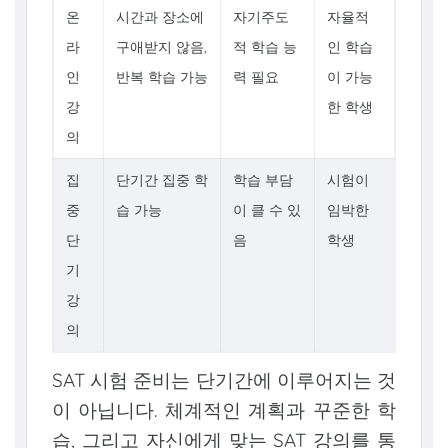
온
시간과 장소에
자기주도
자율적
라
구애받지 않음,
적 학습 능
인 학습
인
반복 학습 가능
력 필요
이 가능
강
한 학생
의
집
단기간 집중 학
학습 부담
시험이
중
습 가능
이 클 수 있
임박한
단
음
학생
기
강
의
SAT 시험 준비는 단기간에 이루어지는 것
이 아닙니다. 체계적인 계획과 꾸준한 학
습, 그리고 자신에게 맞는 SAT 강의를 통