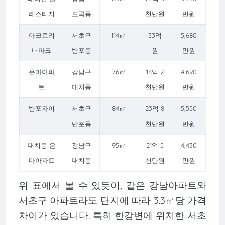
레스티지
도곡동
천만원
만원
아크로리
서초구
114㎡
33억
5,680
버파크
반포동
원
만원
은마아파
강남구
76㎡
18억 2
4,690
트
대치동
천만원
만원
반포자이
서초구
84㎡
23억 8
5,550
반포동
천만원
만원
대치동 은
강남구
95㎡
21억 5
4,430
마아파트
대치동
천만원
만원
위 표에서 볼 수 있듯이, 같은 강남아파트와
서초구 아파트라도 단지에 따라 3.3㎡당 가격
차이가 있습니다. 특히 한강변에 위치한 서초