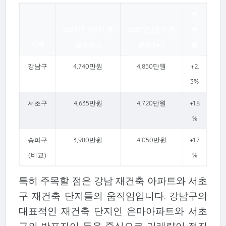
변
2024년 4분기 평
2025년 1분기 평
동
지역
균(3.3㎡)
균(3.3㎡)
률
강남구
4,740만원
4,850만원
+2.
3%
서초구
4,635만원
4,720만원
+1.8
%
송파구
3,980만원
4,050만원
+1.7
(비교)
%
특히 주목할 점은 강남 재건축 아파트와 서초
구 재건축 단지들의 움직임입니다. 강남구의
대표적인 재건축 단지인 은마아파트와 서초
구의 반포자이 등을 중심으로 거래량이 점진