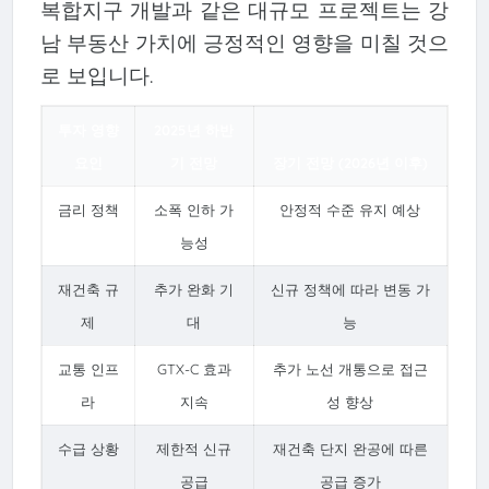
복합지구 개발과 같은 대규모 프로젝트는 강
남 부동산 가치에 긍정적인 영향을 미칠 것으
로 보입니다.
투자 영향
2025년 하반
요인
기 전망
장기 전망 (2026년 이후)
금리 정책
소폭 인하 가
안정적 수준 유지 예상
능성
재건축 규
추가 완화 기
신규 정책에 따라 변동 가
제
대
능
교통 인프
GTX-C 효과
추가 노선 개통으로 접근
라
지속
성 향상
수급 상황
제한적 신규
재건축 단지 완공에 따른
공급
공급 증가