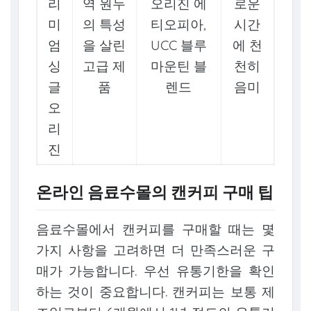
리
역 원두
오리진 에
로운
미
의 특성
티오피아,
시간
엄
을 살린
UCC 블루
에 천
싱
고급 제
마운틴 블
천히
글
품
렌드
음미
오
리
진
온라인 음료수몰의 캔커피 구매 팁
음료수몰에서 캔커피를 구매할 때는 몇
가지 사항을 고려하면 더 만족스러운 구
매가 가능합니다. 우선 유통기한을 확인
하는 것이 중요합니다. 캔커피는 보통 제