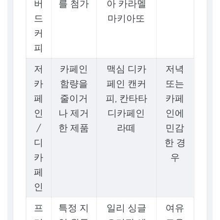
버
를 첨가
아 카라멜
드
마키아또
커
피
저
카페인
맥심 디카
저녁
카
함량을
페인 캔커
또는
페
줄이거
피, 칸타타
카페
인
나 제거
디카페인
인에
/
한 제품
라떼
민감
디
한 경
카
우
페
인
프
특정 지
일리 싱글
여유