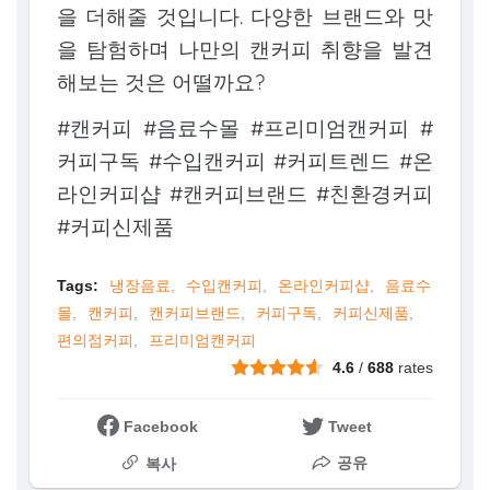
을 더해줄 것입니다. 다양한 브랜드와 맛
을 탐험하며 나만의 캔커피 취향을 발견
해보는 것은 어떨까요?
#캔커피 #음료수몰 #프리미엄캔커피 #
커피구독 #수입캔커피 #커피트렌드 #온
라인커피샵 #캔커피브랜드 #친환경커피
#커피신제품
Tags:
냉장음료
수입캔커피
온라인커피샵
음료수
몰
캔커피
캔커피브랜드
커피구독
커피신제품
편의점커피
프리미엄캔커피
4.6
/
688
rates
Facebook
Tweet
공유
복사