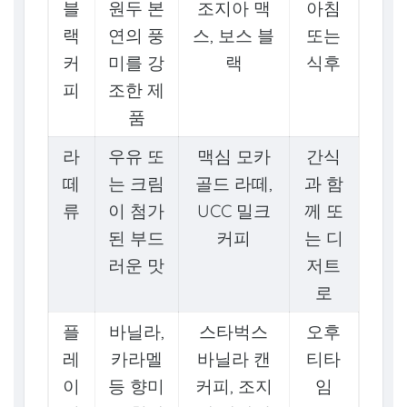
블
원두 본
조지아 맥
아침
랙
연의 풍
스, 보스 블
또는
커
미를 강
랙
식후
피
조한 제
품
라
우유 또
맥심 모카
간식
떼
는 크림
골드 라떼,
과 함
류
이 첨가
UCC 밀크
께 또
된 부드
커피
는 디
러운 맛
저트
로
플
바닐라,
스타벅스
오후
레
카라멜
바닐라 캔
티타
이
등 향미
커피, 조지
임