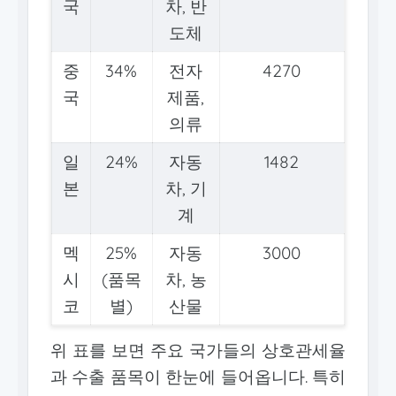
국
차, 반
도체
중
34%
전자
4270
국
제품,
의류
일
24%
자동
1482
본
차, 기
계
멕
25%
자동
3000
시
(품목
차, 농
코
별)
산물
위 표를 보면 주요 국가들의 상호관세율
과 수출 품목이 한눈에 들어옵니다. 특히