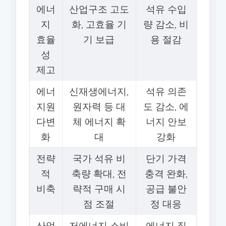
에너
산업구조 고도
석유 수입
지
화, 고효율 기
량 감소, 비
효율
기 보급
용 절감
성
제고
에너
신재생에너지,
석유 의존
지원
원자력 등 대
도 감소, 에
다변
체 에너지 확
너지 안보
화
대
강화
전략
국가 석유 비
단기 가격
적
축량 확대, 전
충격 완화,
비축
략적 구매 시
공급 불안
점 조절
정 대응
산업
저에너지 소비
에너지 집