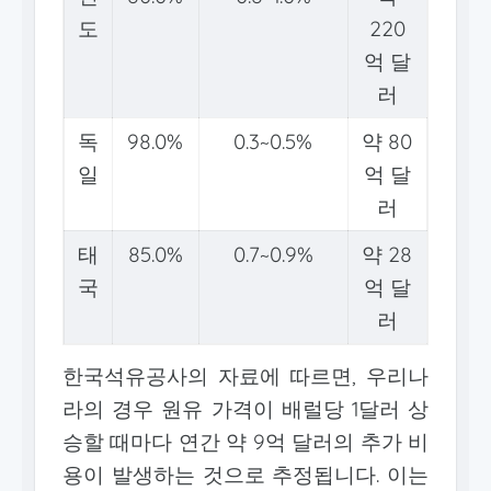
도
220
억 달
러
독
98.0%
0.3~0.5%
약 80
일
억 달
러
태
85.0%
0.7~0.9%
약 28
국
억 달
러
한국석유공사의 자료에 따르면, 우리나
라의 경우 원유 가격이 배럴당 1달러 상
승할 때마다 연간 약 9억 달러의 추가 비
용이 발생하는 것으로 추정됩니다. 이는