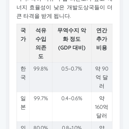
너지 효율성이 낮은 개발도상국들이 더
큰 타격을 받게 됩니다.
국
석유
무역수지 악
연간
가
수입
화 정도
추가
의존
(GDP 대비)
비용
도
한
99.8%
0.5~0.7%
약 90
국
억 달
러
일
99.7%
0.4~0.6%
약
본
160억
달러
인
80.0%
0.8~1.0%
약