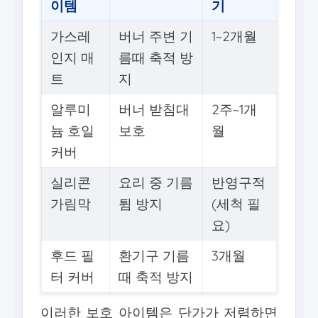
이템
기
가스레
버너 주변 기
1~2개월
인지 매
름때 축적 방
트
지
알루미
버너 받침대
2주~1개
늄 호일
보호
월
커버
실리콘
요리 중 기름
반영구적
가림막
튐 방지
(세척 필
요)
후드 필
환기구 기름
3개월
터 커버
때 축적 방지
이러한 보호 아이템은 단가가 저렴하면