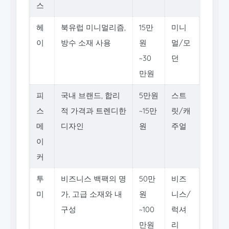
스
헤
북유럽 미니멀리즘,
15만
미니
이
방수 소재 사용
원
멀/모
~30
던
만원
피
국내 브랜드, 합리
5만원
스트
스
적 가격과 트렌디한
~15만
릿/캐
메
디자인
원
주얼
이
커
투
비즈니스 백팩의 명
50만
비즈
미
가, 고급 소재와 내
원
니스/
구성
~100
럭셔
만원
리