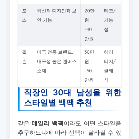
포
혁신적 디자인과 보
20만
테크/
스
안 기능
원
기능
~40
성
만원
필
미국 전통 브랜드,
30만
헤리
슨
내구성 높은 캔버스
원
티지/
소재
~60
클래
만원
식
직장인 30대 남성을 위한
스타일별 백팩 추천
같은
데일리 백팩
이라도 어떤 스타일을
추구하느냐에 따라 선택이 달라질 수 있