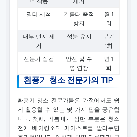
더 작동
제거
필터 세척
기름때 축적
월 1
방지
회
내부 먼지 제
성능 유지
분기
거
1회
전문가 점검
안전 및 수
연 1
명 연장
회
환풍기 청소 전문가의 TIP
환풍기 청소 전문가들은 가정에서도 쉽
게 활용할 수 있는 몇 가지 팁을 공유합
니다. 첫째, 기름때가 심한 부분은 청소
전에 베이킹소다 페이스트를 발라두면