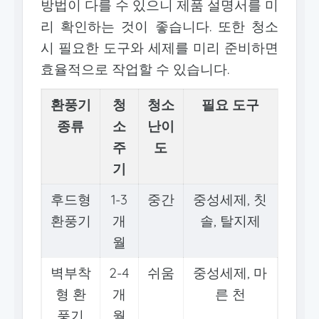
방법이 다를 수 있으니 제품 설명서를 미
리 확인하는 것이 좋습니다. 또한 청소
시 필요한 도구와 세제를 미리 준비하면
효율적으로 작업할 수 있습니다.
환풍기
청
청소
필요 도구
종류
소
난이
주
도
기
후드형
1-3
중간
중성세제, 칫
환풍기
개
솔, 탈지제
월
벽부착
2-4
쉬움
중성세제, 마
형 환
개
른 천
풍기
월