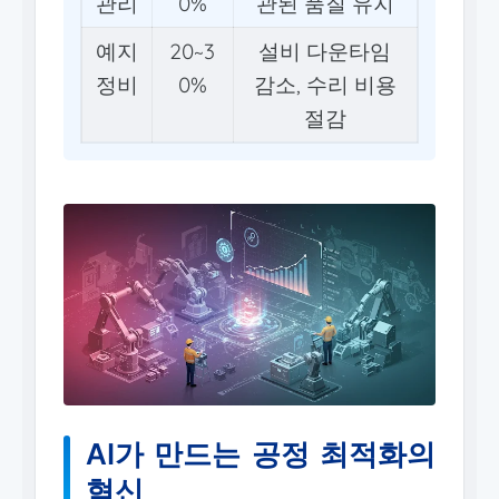
관리
0%
관된 품질 유지
예지
20~3
설비 다운타임
정비
0%
감소, 수리 비용
절감
AI가 만드는 공정 최적화의
혁신