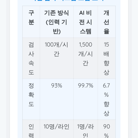
구
기존 방식
AI 비
개
분
(인력 기
전 시
선
반)
스템
율
검
100개/시
1,500
15
사
간
개/시
배
속
간
향
도
상
정
93%
99.7%
6.7
확
%
도
향
상
인
10명/라인
1명/라
90
력
인
%