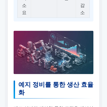
소
감
요
소
예지 정비를 통한 생산 효율
화