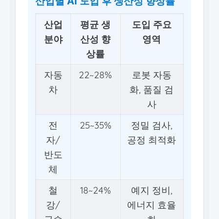
산업별 AI 도입 후 생산성 향상률
산업
평균 생
도입 주요
분야
산성 향
영역
상률
자동
22~28%
로봇 자동
차
화, 품질 검
사
전
25~35%
정밀 검사,
자/
공정 최적화
반도
체
철
18~24%
예지 정비,
강/
에너지 효율