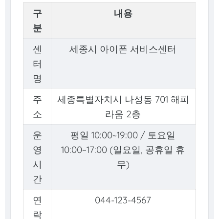
구
내용
분
센
세종시 아이폰 서비스센터
터
명
주
세종특별자치시 나성동 701 해피
소
라움 2층
운
평일 10:00~19:00 / 토요일
영
10:00~17:00 (일요일, 공휴일 휴
시
무)
간
연
044-123-4567
락