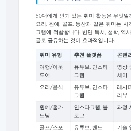
50대에게 인기 있는 취미 활동은 무엇일
요리, 원예, 골프, 등산과 같은 취미는
그램에 적합합니다. 반면 독서, 철학, 
글로 공유하는 것이 효과적입니다.
취미 유형
추천 플랫폼
콘텐츠
여행/아웃
유튜브, 인스타
영상 
도어
그램
세이
요리/음식
유튜브, 인스타
레시피
그램
리뷰
원예/홈가
인스타그램, 블
과정 
드닝
로그
골프/스포
유튜브, 밴드
기술 