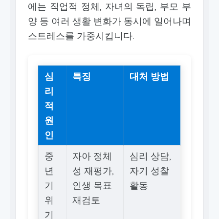
에는 직업적 정체, 자녀의 독립, 부모 부
양 등 여러 생활 변화가 동시에 일어나며
스트레스를 가중시킵니다.
심
특징
대처 방법
리
적
원
인
중
자아 정체
심리 상담,
년
성 재평가,
자기 성찰
기
인생 목표
활동
위
재검토
기