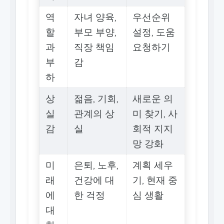
역
자녀 양육,
우선순위
할
부모 부양,
설정, 도움
과
직장 책임
요청하기
부
감
하
상
젊음, 기회,
새로운 의
실
관계의 상
미 찾기, 사
감
실
회적 지지
망 강화
미
은퇴, 노후,
계획 세우
래
건강에 대
기, 현재 중
에
한 걱정
심 생활
대