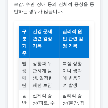
로감, 수면 장애 등의 신체적 증상을 동
반하는 경우가 많습니다.
구
건강 문제
심리적 원
분
관련 감정
인 관련 감
기
기복
정 기복
준
발
상황과 무
특정 상황
생
관하게 발
이나 생각
패
생, 일정한
에 반응하
턴
패턴 보임
여 발생
동
신체적 증
심리적 증
반
상(피로, 수
상(불안, 집