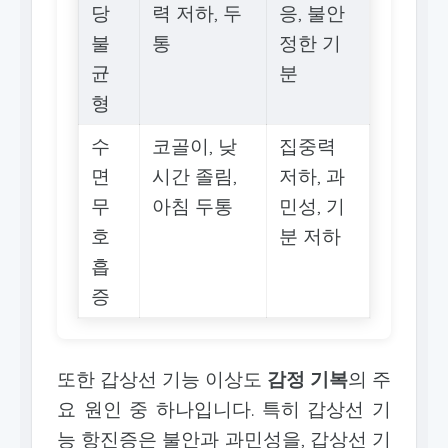
당
력 저하, 두
응, 불안
불
통
정한 기
균
분
형
수
코골이, 낮
집중력
면
시간 졸림,
저하, 과
무
아침 두통
민성, 기
호
분 저하
흡
증
또한 갑상선 기능 이상도
감정 기복
의 주
요 원인 중 하나입니다. 특히 갑상선 기
능 항진증은 불안과 과민성을, 갑상선 기