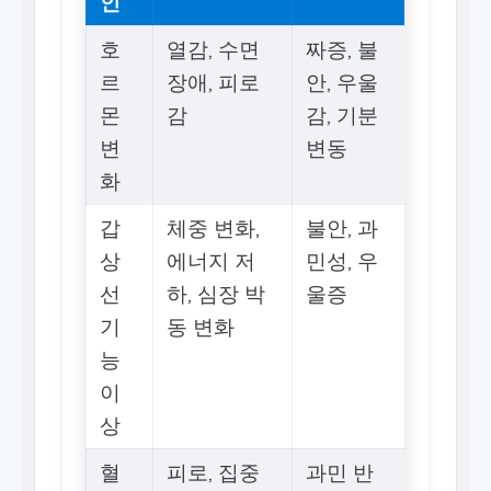
인
호
열감, 수면
짜증, 불
르
장애, 피로
안, 우울
몬
감
감, 기분
변
변동
화
갑
체중 변화,
불안, 과
상
에너지 저
민성, 우
선
하, 심장 박
울증
기
동 변화
능
이
상
혈
피로, 집중
과민 반