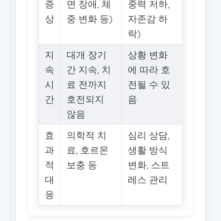
증
면 장애, 체
중력 저하,
상
중 변화 등)
자존감 하
락)
지
대개 장기
상황 변화
속
간 지속, 치
에 따라 호
시
료 전까지
전될 수 있
간
호전되지
음
않음
효
의학적 치
심리 상담,
과
료, 호르몬
생활 방식
적
보충 등
변화, 스트
대
레스 관리
응