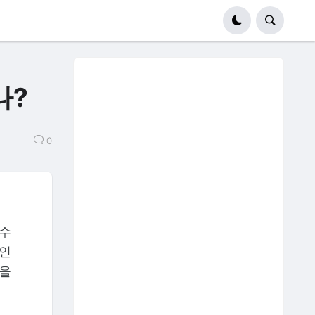
나?
0
 수
적인
점을