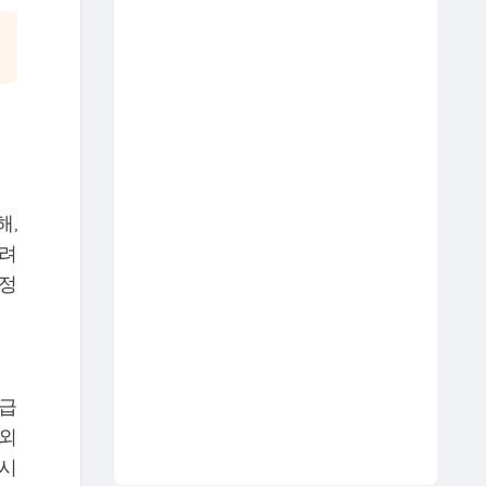
해,
어려
 정
수급
제외
 시