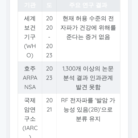
기관
도
주요 연구 결과
세계
20
현재 허용 수준의 전
보건
20
자파가 건강에 위해를
기구
-
준다는 증거 없음
(WH
20
O)
23
호주
20
1,300개 이상의 논문
ARPA
23
분석 결과 인과관계
NSA
발견 못함
국제
20
RF 전자파를 '발암 가
암연
21
능성 있음(2B)'으로
구소
분류 유지
(IARC
)