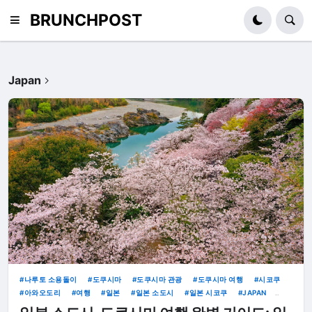
BRUNCHPOST
Japan
나루토 소용돌이
도쿠시마
도쿠시마 관광
도쿠시마 여행
시코쿠
아와오도리
여행
일본
일본 소도시
일본 시코쿠
JAPAN
TOKUSHIMA