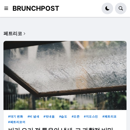
BRUNCHPOST
페트리코
대기 변화
비 냄새
빗내음
습도
오존
지오스민
페트리코
페트리코어