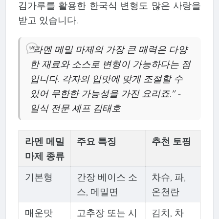
김가루를 활용한 한국식 변형도 많은 사랑을
받고 있습니다.
"라멘 메밀 마제의 가장 큰 매력은 다양
한 재료와 소스로 변형이 가능하다는 점
입니다. 각자의 입맛에 맞게 조절할 수
있어 무한한 가능성을 가진 요리죠." -
일식 전문 셰프 김태호
라멘 메밀
주요 특징
추천 토핑
마제 종류
기본형
간장 베이스 소
차슈, 파,
스, 메밀면
온천란
매운맛
고추장 또는 시
김치, 차