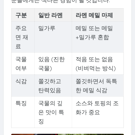
분들에게는 색다른 경험이 될 것입니다.
구분
일반 라멘
라멘 메밀 마제
주요
밀가루
메밀 또는 메밀
면 재
+밀가루 혼합
료
국물
있음 (진한
적음 또는 없음
여부
국물)
(비벼먹는 방식)
식감
쫄깃하고
쫄깃하면서 독특
탄력있음
한 메밀 식감
특징
국물의 깊
소스와 토핑의 조
은 맛이 특
화가 중요
징