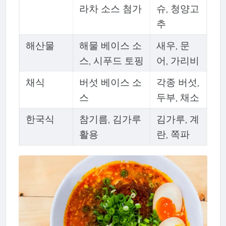
라차 소스 첨가
슈, 청양고
추
해산물
해물 베이스 소
새우, 문
스, 시푸드 토핑
어, 가리비
채식
버섯 베이스 소
각종 버섯,
스
두부, 채소
한국식
참기름, 김가루
김가루, 계
활용
란, 쪽파