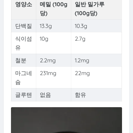
영양소
메밀 (100g
일반 밀가루
당)
(100g당)
단백질
13.3g
10.3g
식이섬
10g
2.7g
유
철분
2.2mg
1.2mg
마그네
231mg
22mg
슘
글루텐
없음
함유