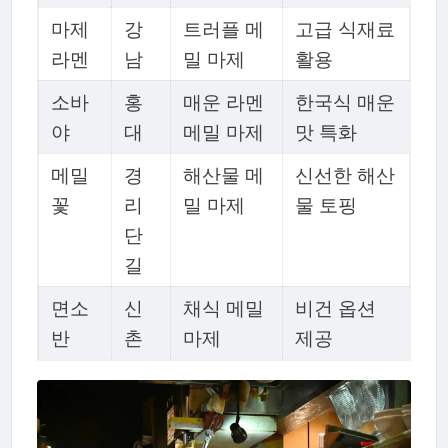
마제
강
트러플 메
고급 식재료
라멘
남
밀 마제
활용
소바
홍
매운 라멘
한국식 매운
야
대
메밀 마제
맛 특화
메밀
경
해산물 메
신선한 해산
꽃
리
밀 마제
물 토핑
단
길
면소
신
채식 메밀
비건 옵션
반
촌
마제
제공