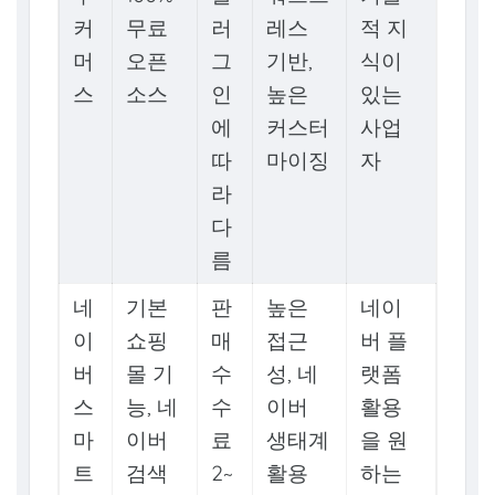
커
무료
러
레스
적 지
머
오픈
그
기반,
식이
스
소스
인
높은
있는
에
커스터
사업
따
마이징
자
라
다
름
네
기본
판
높은
네이
이
쇼핑
매
접근
버 플
버
몰 기
수
성, 네
랫폼
스
능, 네
수
이버
활용
마
이버
료
생태계
을 원
트
검색
2~
활용
하는