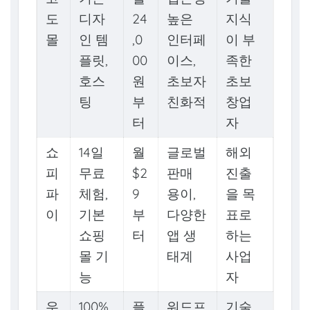
도
디자
24
높은
지식
몰
인 템
,0
인터페
이 부
플릿,
00
이스,
족한
호스
원
초보자
초보
팅
부
친화적
창업
터
자
쇼
14일
월
글로벌
해외
피
무료
$2
판매
진출
파
체험,
9
용이,
을 목
이
기본
부
다양한
표로
쇼핑
터
앱 생
하는
몰 기
태계
사업
능
자
우
100%
플
워드프
기술