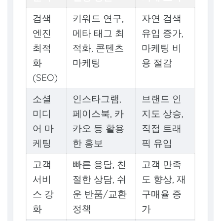
검색
키워드 연구,
자연 검색
엔진
메타 태그 최
유입 증가,
최적
적화, 콘텐츠
마케팅 비
화
마케팅
용 절감
(SEO)
소셜
인스타그램,
브랜드 인
미디
페이스북, 카
지도 상승,
어 마
카오 등 활용
직접 트래
케팅
한 홍보
픽 유입
고객
빠른 응답, 친
고객 만족
서비
절한 상담, 쉬
도 향상, 재
스 강
운 반품/교환
구매율 증
화
정책
가