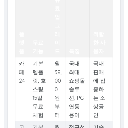
료
업
그
플
레
적합
랫
무료
이
한 사
폼
기능
드
특징
용자
카
기본
월
국내
국내
페
템플
39,
최대
판매
24
릿, 호
00
쇼핑몰
에 집
스팅,
0
솔루
중하
15일
원
션, PG
는 소
무료
부
연동
상공
체험
터
용이
인
고
기본
월
접근성
기술