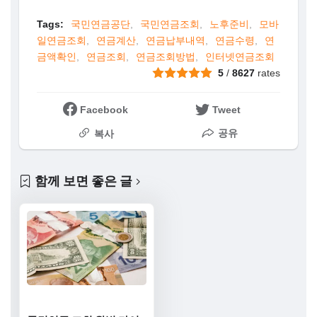
Tags:
국민연금공단
국민연금조회
노후준비
모바
일연금조회
연금계산
연금납부내역
연금수령
연
금액확인
연금조회
연금조회방법
인터넷연금조회
5
/
8627
rates
Facebook
Tweet
공유
복사
함께 보면 좋은 글