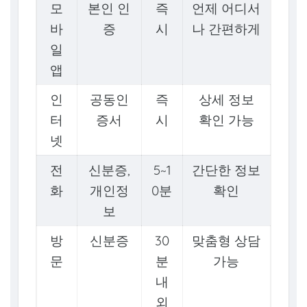
모
본인 인
즉
언제 어디서
바
증
시
나 간편하게
일
앱
인
공동인
즉
상세 정보
터
증서
시
확인 가능
넷
전
신분증,
5~1
간단한 정보
화
개인정
0분
확인
보
방
신분증
30
맞춤형 상담
문
분
가능
내
외