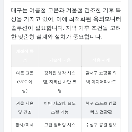
대구는 여름철 고온과 겨울철 건조한 기후 특
성을 가지고 있어, 이에 최적화된
옥외모니터
솔루션이 필요합니다. 지역 기후 조건을 고려
한 맞춤형 설계와 설치가 중요합니다.
계절적 특
성
기술적 대응
적용 사례
여름 고온
강화된 냉각 시스
달서구 쇼핑몰 외
(35°C 이
템, 자외선 차단 코
벽 미디어파사드
상)
팅
겨울 저온
히팅 시스템, 습도
북구 스포츠 컴플
및 건조
조절 기능
렉스
전광판
황사/미세
고급 필터링 시스
수성구 공원 정보