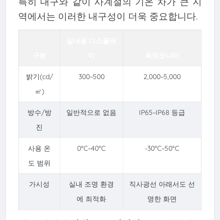
특히 대구와 같이 사계절의 기온 차가 큰 지
역에서는 이러한 내구성이 더욱 중요합니다.
실내용 디스플레
구분
이
옥외모니터
밝기(cd/
300~500
2,000~5,000
㎡)
방수/방
일반적으로 없음
IP65~IP68 등급
진
사용 온
0°C~40°C
-30°C~50°C
도 범위
가시성
실내 조명 환경
직사광선 아래서도 선
에 최적화
명한 화면