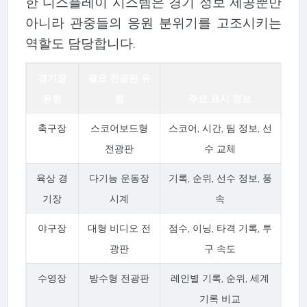
한 디스플레이 시스템은 경기 정보 제공뿐만
아니라 관중들의 응원 분위기를 고조시키는
역할도 담당합니다.
경기장
필요 전광판 유
유형
형
주요 표시 정보
축구장
스코어보드형
스코어, 시간, 팀 정보, 선
전광판
수 교체
육상 경
다기능 운동장
기록, 순위, 선수 정보, 풍
기장
시계
속
야구장
대형 비디오 전
점수, 이닝, 타격 기록, 투
광판
구 속도
수영장
방수형 전광판
레인별 기록, 순위, 세계
기록 비교