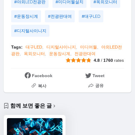
#야외LED전광판
#미디어월설치
#옥외모니터
#운동장시계
#전광판대여
#대구LED
#디지털사이니지
Tags:
대구LED
디지털사이니지
미디어월
야외LED전
광판
옥외모니터
운동장시계
전광판대여
4.8
/
1760
rates
Facebook
Tweet
공유
복사
함께 보면 좋은 글