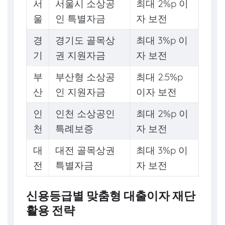
서
서울시 소상공
최대 2%p 이
울
인 특별자금
자 보전
경
경기도 골목상
최대 3%p 이
기
권 지원자금
자 보전
부
부산형 소상공
최대 2.5%p
산
인 지원자금
이자 보전
인
인천 소상공인
최대 2%p 이
천
특례보증
자 보전
대
대전 골목상권
최대 3%p 이
전
특별자금
자 보전
신용등급별 맞춤형 대출이자 재단
활용 전략