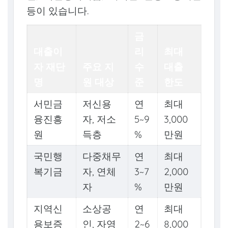
등이 있습니다.
금
대출이
리
최대
자 재단
주요 지
수
대출
명
원 대상
준
한도
서민금
저신용
연
최대
융진흥
자, 저소
5~9
3,000
원
득층
%
만원
국민행
다중채무
연
최대
복기금
자, 연체
3~7
2,000
자
%
만원
지역신
소상공
연
최대
용보증
인, 자영
2~6
8,000