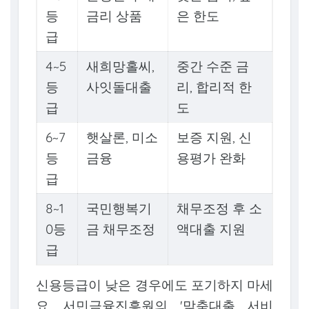
등
금리 상품
은 한도
급
4~5
새희망홀씨,
중간 수준 금
등
사잇돌대출
리, 합리적 한
급
도
6~7
햇살론, 미소
보증 지원, 신
등
금융
용평가 완화
급
8~1
국민행복기
채무조정 후 소
0등
금 채무조정
액대출 지원
급
신용등급이 낮은 경우에도 포기하지 마세
요. 서민금융진흥원의 '맞춤대출 서비