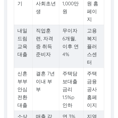
기
사회초년
1,000만
원 홈
생
원
페이
지
내일
직업훈
무이자
고용
드림
련, 자격
6개월,
복지
교육
증 취득
이후 연
플러
대출
준비자
4%
스센
터
신혼
결혼 7년
주택담
주택
부부
이내 부
보대출
금융
안심
부
금리
공사
전환
1.5%p
홈페
대출
인하
이지
소상
매출 감
연 3%
지역