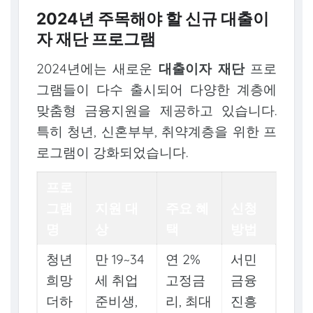
2024년 주목해야 할 신규 대출이
자 재단 프로그램
2024년에는 새로운
대출이자 재단
프로
그램들이 다수 출시되어 다양한 계층에
맞춤형 금융지원을 제공하고 있습니다.
특히 청년, 신혼부부, 취약계층을 위한 프
로그램이 강화되었습니다.
프로
그램
지원 대
주요 혜
신청
명
상
택
방법
청년
만 19~34
연 2%
서민
희망
세 취업
고정금
금융
더하
준비생,
리, 최대
진흥