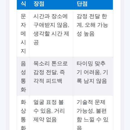
식
장점
단점
문
시간과 장소에
감정 전달 한
자
구애받지 않음,
계, 오해 가능
메
생각할 시간 제
성 높음
시
공
지
음
목소리 톤으로
타이밍 맞추
성
감정 전달, 즉
기 어려움, 기
통
각적 피드백
록 남지 않음
화
화
얼굴 표정 볼
기술적 문제
상
수 있음, 거리
가능성, 불편
통
제약 없음
함 느낄 수 있
화
음