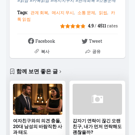
#읽씹 #카톡읽씹 #메시지무시 #관계회복 #소통문제
Tags:
관계 회복
메시지 무시
소통 문제
읽씹
카
톡 읽씹
4.9
/
4511
rates
Facebook
Tweet
복사
공유
함께 보면 좋은 글
여자친구와의 의견 충돌,
갑자기 연락이 끊긴 오랜
20대 남성의 바람직한 사
친구, 내가 먼저 연락해도
과 태도
괜찮을까?