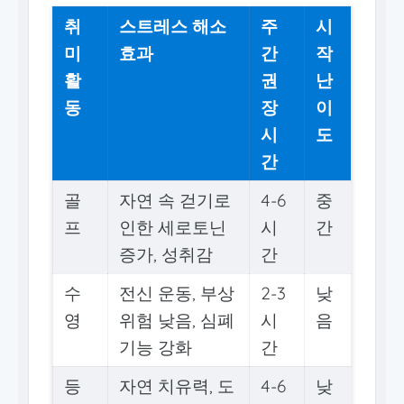
취
스트레스 해소
주
시
미
효과
간
작
활
권
난
동
장
이
시
도
간
골
자연 속 걷기로
4-6
중
프
인한 세로토닌
시
간
증가, 성취감
간
수
전신 운동, 부상
2-3
낮
영
위험 낮음, 심폐
시
음
기능 강화
간
등
자연 치유력, 도
4-6
낮