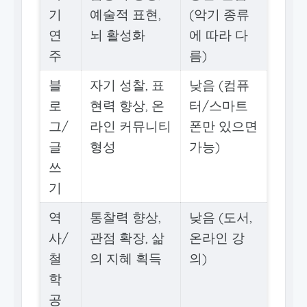
기
예술적 표현,
(악기 종류
연
뇌 활성화
에 따라 다
주
름)
블
자기 성찰, 표
낮음 (컴퓨
로
현력 향상, 온
터/스마트
그/
라인 커뮤니티
폰만 있으면
글
형성
가능)
쓰
기
역
통찰력 향상,
낮음 (도서,
사/
관점 확장, 삶
온라인 강
철
의 지혜 획득
의)
학
공