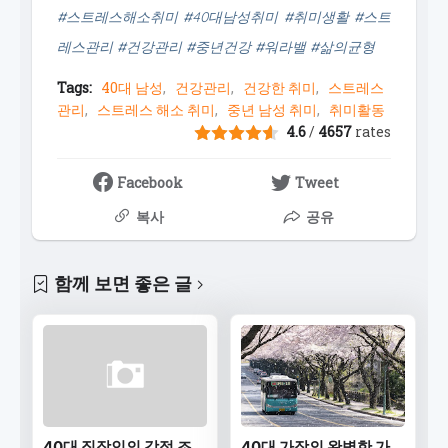
#스트레스해소취미 #40대남성취미 #취미생활 #스트
레스관리 #건강관리 #중년건강 #워라밸 #삶의균형
Tags:
40대 남성
건강관리
건강한 취미
스트레스
관리
스트레스 해소 취미
중년 남성 취미
취미활동
4.6
/
4657
rates
Facebook
Tweet
복사
공유
함께 보면 좋은 글
40대 직장인의 감정 조
40대 가장의 완벽한 가