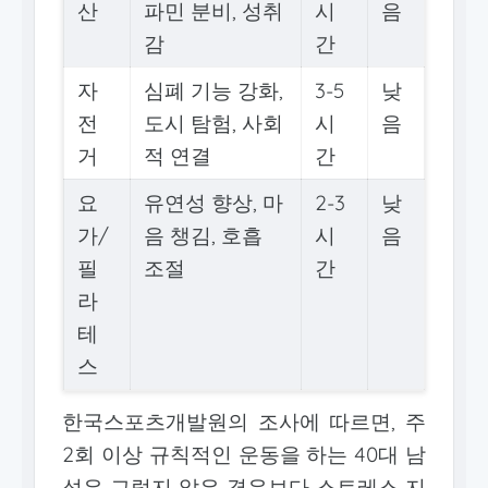
산
파민 분비, 성취
시
음
감
간
자
심폐 기능 강화,
3-5
낮
전
도시 탐험, 사회
시
음
거
적 연결
간
요
유연성 향상, 마
2-3
낮
가/
음 챙김, 호흡
시
음
필
조절
간
라
테
스
한국스포츠개발원의 조사에 따르면, 주
2회 이상 규칙적인 운동을 하는 40대 남
성은 그렇지 않은 경우보다 스트레스 지