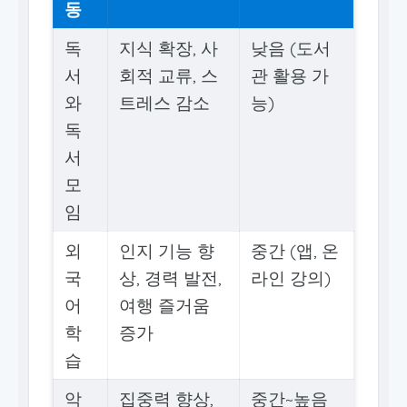
동
독
지식 확장, 사
낮음 (도서
서
회적 교류, 스
관 활용 가
와
트레스 감소
능)
독
서
모
임
외
인지 기능 향
중간 (앱, 온
국
상, 경력 발전,
라인 강의)
어
여행 즐거움
학
증가
습
악
집중력 향상,
중간~높음