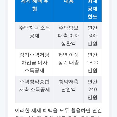
세제 혜택 유
내용
최대
형
공제
한도
주택자금 소득
주택담보
연간
공제
대출 이자
300
상환액
만원
장기주택저당
15년 이상
연간
차입금 이자
장기 대출
1,800
소득공제
만원
주택청약종합
청약저축
연간
저축 소득공제
납입액
240
만원
이러한 세제 혜택을 모두 활용하면 연간