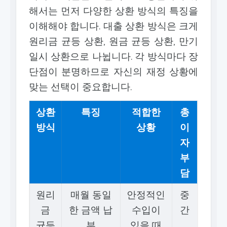
해서는 먼저 다양한 상환 방식의 특징을
이해해야 합니다. 대출 상환 방식은 크게
원리금 균등 상환, 원금 균등 상환, 만기
일시 상환으로 나뉩니다. 각 방식마다 장
단점이 분명하므로 자신의 재정 상황에
맞는 선택이 중요합니다.
상환
특징
적합한
총
방식
상황
이
자
부
담
원리
매월 동일
안정적인
중
금
한 금액 납
수입이
간
균등
부
있을 때