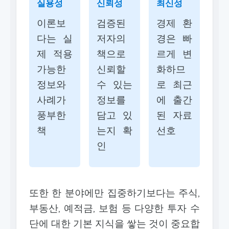
실용성
신뢰성
최신성
이론보
검증된
경제 환
다는 실
저자의
경은 빠
제 적용
책으로
르게 변
가능한
신뢰할
화하므
정보와
수 있는
로 최근
사례가
정보를
에 출간
풍부한
담고 있
된 자료
책
는지 확
선호
인
또한 한 분야에만 집중하기보다는 주식,
부동산, 예적금, 보험 등 다양한 투자 수
단에 대한 기본 지식을 쌓는 것이 중요합