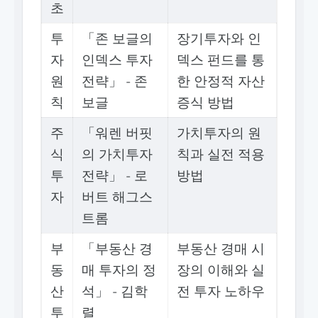
초
투
「존 보글의
장기투자와 인
자
인덱스 투자
덱스 펀드를 통
원
전략」 - 존
한 안정적 자산
칙
보글
증식 방법
주
「워렌 버핏
가치투자의 원
식
의 가치투자
칙과 실전 적용
투
전략」 - 로
방법
자
버트 해그스
트롬
부
「부동산 경
부동산 경매 시
동
매 투자의 정
장의 이해와 실
산
석」 - 김학
전 투자 노하우
투
렬