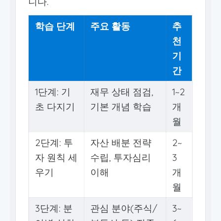
니다.
학습 단계
주요 활동
추
천
기
간
1단계: 기
재무 상태 점검,
1~2
초 다지기
기본 개념 학습
개
월
2단계: 투
자산 배분 전략
2~
자 원칙 세
수립, 투자심리
3
우기
이해
개
월
3단계: 분
관심 분야(주식/
3~