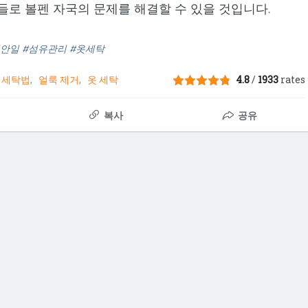
들로 볼펜 자국의 문제를 해결할 수 있을 것입니다.
집안일 #섬유관리 #옷세탁
세탁법
얼룩 제거
옷 세탁
4.8
/
1933
rates
복사
공유