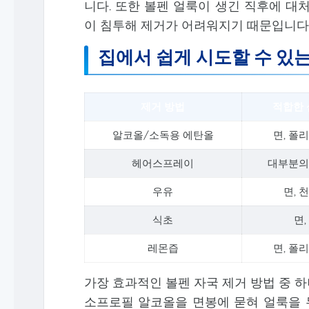
니다. 또한 볼펜 얼룩이 생긴 직후에 대
이 침투해 제거가 어려워지기 때문입니다
집에서 쉽게 시도할 수 있는
제거 방법
적합한 
알코올/소독용 에탄올
면, 폴
헤어스프레이
대부분의
우유
면, 
식초
면,
레몬즙
면, 폴
가장 효과적인 볼펜 자국 제거 방법 중 
소프로필 알코올을 면봉에 묻혀 얼룩을 