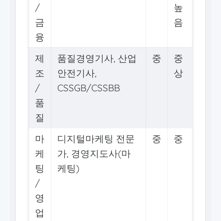
/
높
금
음
융
제
품질경영기사, 산업
중
중
조
안전기사,
상
/
CSSGB/CSSBB
품
질
마
디지털마케팅 전문
중
중
케
가, 경영지도사(마
팅
케팅)
/
영
업