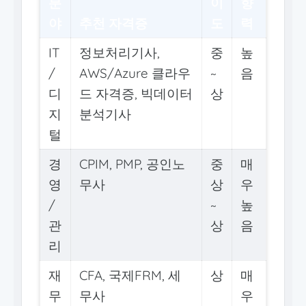
분
이
향
야
추천 자격증
도
력
IT
정보처리기사,
중
높
/
AWS/Azure 클라우
~
음
디
드 자격증, 빅데이터
상
지
분석기사
털
경
CPIM, PMP, 공인노
중
매
영
무사
상
우
/
~
높
관
상
음
리
재
CFA, 국제FRM, 세
상
매
무
무사
우