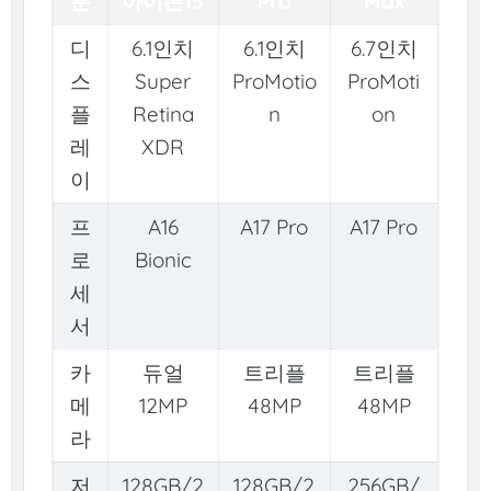
분
아이폰15
Pro
Max
디
6.1인치
6.1인치
6.7인치
스
Super
ProMotio
ProMoti
플
Retina
n
on
레
XDR
이
프
A16
A17 Pro
A17 Pro
로
Bionic
세
서
카
듀얼
트리플
트리플
메
12MP
48MP
48MP
라
저
128GB/2
128GB/2
256GB/