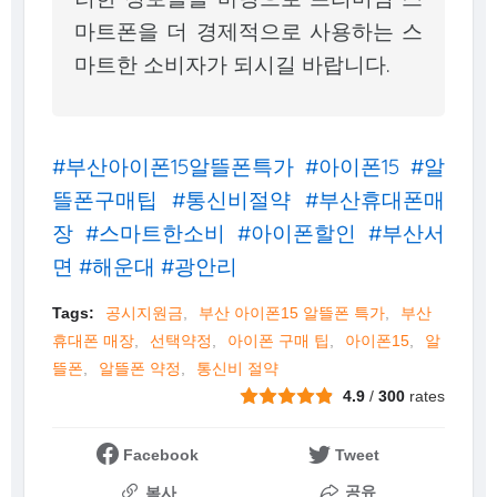
마트폰을 더 경제적으로 사용하는 스
마트한 소비자가 되시길 바랍니다.
#부산아이폰15알뜰폰특가 #아이폰15 #알
뜰폰구매팁 #통신비절약 #부산휴대폰매
장 #스마트한소비 #아이폰할인 #부산서
면 #해운대 #광안리
Tags:
공시지원금
부산 아이폰15 알뜰폰 특가
부산
휴대폰 매장
선택약정
아이폰 구매 팁
아이폰15
알
뜰폰
알뜰폰 약정
통신비 절약
4.9
/
300
rates
Facebook
Tweet
공유
복사