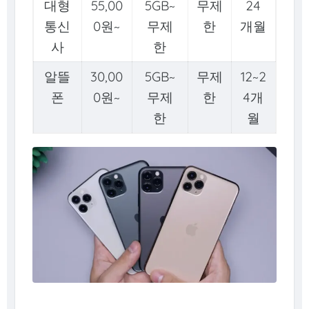
대형
55,00
5GB~
무제
24
통신
0원~
무제
한
개월
사
한
알뜰
30,00
5GB~
무제
12~2
폰
0원~
무제
한
4개
한
월