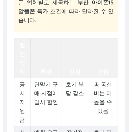
폰 업체별로 제공하는
부산 아이폰15
알뜰폰 특가
조건에 따라 달라질 수 있
습니다.
할
인
방
식
특징
장점
단점
공
단말기 구
초기 부
총 통신
시
매 시점에
담 감소
비는 더
지
일시 할인
높을 수
원
있음
금