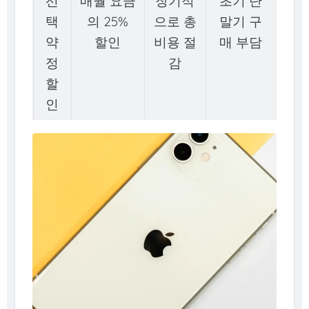
선
매월 요금
장기적
초기 단
택
의 25%
으로 총
말기 구
약
할인
비용 절
매 부담
정
감
할
인