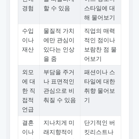
경험
할 수 있음
스타일에 대
해 물어보기
수입
물질적 가치
직업의 매력
이나
에만 관심이
적인 점이나
재산
있다는 인상
보람찬 점 물
을 줌
어보기
외모
부담을 주거
패션이나 스
에 대
나 표면적인
타일에 대한
한 직
관심으로 비
취향 물어보
접적
춰질 수 있음
기
언급
결혼
지나치게 미
단기적인 버
이나
래지향적이
킷리스트나