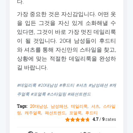
다.
가장 중요한 것은 자신감입니다. 어떤 옷
을 입든 그것을 자신 있게 소화해낼 수
있다면, 그것이 바로 가장 멋진 데일리룩
이 될 것입니다. 20대 남성들이 후드티
와 셔츠를 통해 자신만의 스타일을 찾고,
상황에 맞는 적절한 데일리룩을 완성하
길 바랍니다.
#데일리룩 #20대남성 #후드티 #셔츠 #남성패션 #캐
주얼룩 #포멀룩 #스타일링 #패션트렌드
Tags:
20대남성
남성패션
데일리룩
셔츠
스타일
링
캐주얼룩
패션트렌드
포멀룩
후드티
4.7
/
9
rates