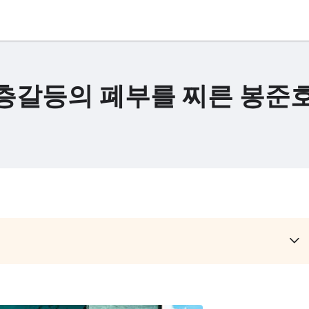
- 계층갈등의 폐부를 찌른 봉준