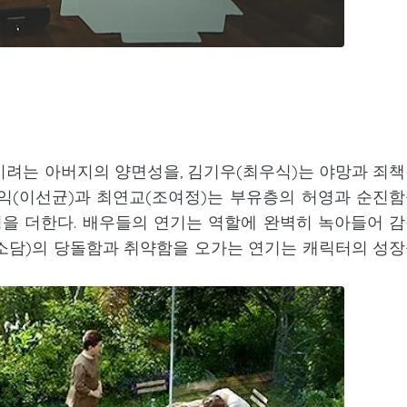
려는 아버지의 양면성을, 김기우(최우식)는 야망과 죄
익(이선균)과 최연교(조여정)는 부유층의 허영과 순진
을 더한다. 배우들의 연기는 역할에 완벽히 녹아들어 
소담)의 당돌함과 취약함을 오가는 연기는 캐릭터의 성