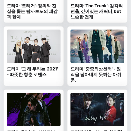
드라마 '트리거'-정의와 진
드라마 'The Trunk'-감각적
실을 쫓는 탐사보도의 쾌감
연출,깊이있는 캐릭터,but
과 한계
느슨한 전개
드라마 '그 해 우리는,2021'
드라마 '중증외상센터' - 원
- 따뜻한 청춘 로맨스
작을 담아내지 못하는 아쉬
움.