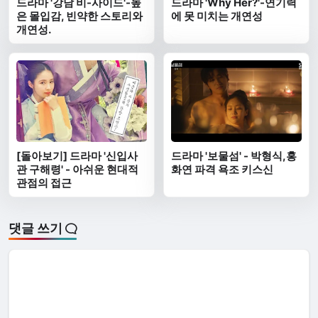
드라마 '강남 비-사이드'-높
드라마 'Why Her?'-연기력
은 몰입감, 빈약한 스토리와
에 못 미치는 개연성
개연성.
[돌아보기] 드라마 '신입사
드라마 '보물섬' - 박형식,홍
관 구해령' - 아쉬운 현대적
화연 파격 욕조 키스신
관점의 접근
댓글 쓰기