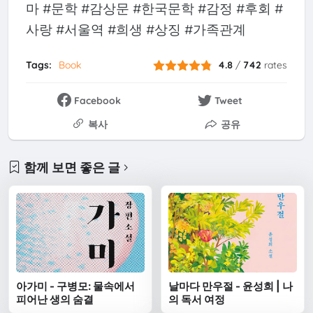
마 #문학 #감상문 #한국문학 #감정 #후회 #
사랑 #서울역 #희생 #상징 #가족관계
Tags:
Book
4.8
/
742
rates
Facebook
Tweet
복사
공유
함께 보면 좋은 글
아가미 - 구병모: 물속에서
날마다 만우절 - 윤성희 | 나
피어난 생의 숨결
의 독서 여정