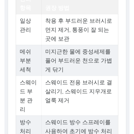
항목
권장 방법
일상
착용 후 부드러운 브러시로
관리
먼지 제거, 통풍이 잘 되는
곳에 보관
메쉬
미지근한 물에 중성세제를
부분
풀어 부드러운 천으로 가볍
세척
게 닦기
스웨이
스웨이드 전용 브러시로 결
드 부
살리기, 스웨이드 지우개로
분 관
얼룩 제거
리
방수
스웨이드 방수 스프레이를
처리
사용하여 초기에 방수 처리