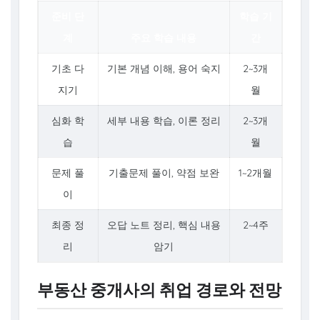
준비 단
학습 기
계
주요 학습 내용
간
기초 다
기본 개념 이해, 용어 숙지
2~3개
지기
월
심화 학
세부 내용 학습, 이론 정리
2~3개
습
월
문제 풀
기출문제 풀이, 약점 보완
1~2개월
이
최종 정
오답 노트 정리, 핵심 내용
2~4주
리
암기
부동산 중개사의 취업 경로와 전망