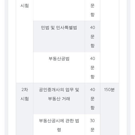
시험
문
항
민법 및 민사특별법
40
문
항
부동산공법
40
문
항
2차
공인중개사의 업무 및
40
150분
시험
부동산 거래
문
항
부동산공시에 관한 법
30
령
문