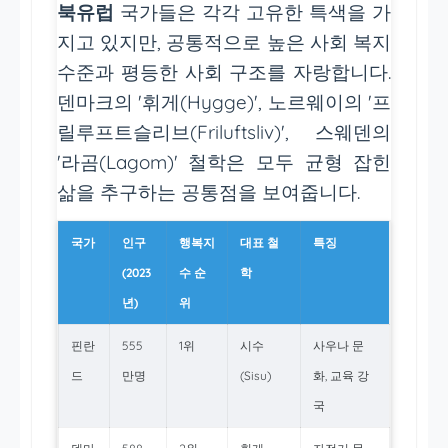
북유럽
국가들은 각각 고유한 특색을 가
지고 있지만, 공통적으로 높은 사회 복지
수준과 평등한 사회 구조를 자랑합니다.
덴마크의 '휘게(Hygge)', 노르웨이의 '프
릴루프트슬리브(Friluftsliv)', 스웨덴의
'라곰(Lagom)' 철학은 모두 균형 잡힌
삶을 추구하는 공통점을 보여줍니다.
국가
인구
행복지
대표 철
특징
(2023
수 순
학
년)
위
핀란
555
1위
시수
사우나 문
드
만명
(Sisu)
화, 교육 강
국