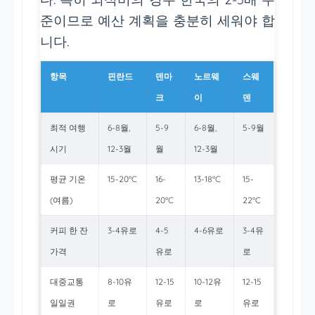
준이므로 예산 계획을 충분히 세워야 합
니다.
항목
핀란드
덴마
노르웨
스웨
크
이
덴
최적 여행
6-8월,
5-9
6-8월,
5-9월
시기
12-3월
월
12-3월
평균 기온
15-20°C
16-
13-18°C
15-
(여름)
20°C
22°C
커피 한 잔
3-4유로
4-5
4-6유로
3-4유
가격
유로
로
대중교통
8-10유
12-15
10-12유
12-15
일일권
로
유로
로
유로