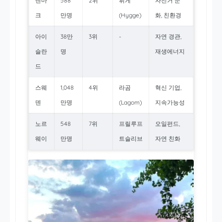
덴마
588
2위
휘게
자전거 문
크
만명
(Hygge)
화, 친환경
아이
38만
3위
-
자연 경관,
슬란
명
재생에너지
드
스웨
1,048
4위
라곰
혁신 기업,
덴
만명
(Lagom)
지속가능성
노르
548
7위
프릴루프
오일펀드,
웨이
만명
트슬리브
자연 친화