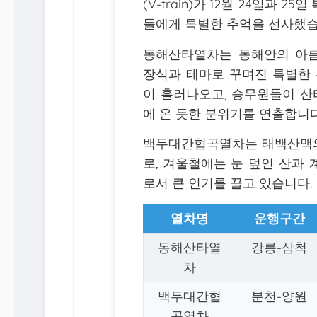
(V-train)가 12월 24일과
들에게 특별한 추억을 선사했습
동해산타열차는 동해안의 아
장식과 테마로 꾸며진 특별한
이 흘러나오고, 승무원들이 
에 온 듯한 분위기를 연출합니다
백두대간협곡열차는 태백산맥의
로, 겨울철에는 눈 덮인 산과
로서 큰 인기를 끌고 있습니다.
열차명
운행구간
동해산타열
강릉-삼척
차
백두대간협
분천-양원
곡열차