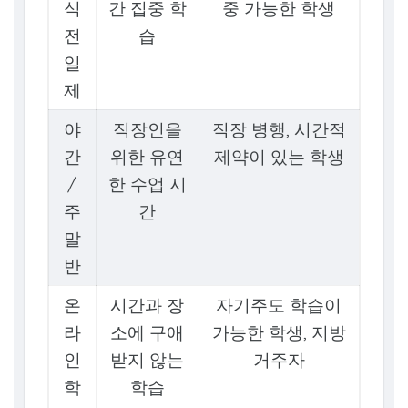
식
간 집중 학
중 가능한 학생
전
습
일
제
야
직장인을
직장 병행, 시간적
간
위한 유연
제약이 있는 학생
/
한 수업 시
주
간
말
반
온
시간과 장
자기주도 학습이
라
소에 구애
가능한 학생, 지방
인
받지 않는
거주자
학
학습