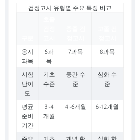
검정고시 유형별 주요 특징 비교
초졸
검정
중졸 검
고졸 검
구분
고시
정고시
정고시
응시
6과
7과목
8과목
과목
목
시험
기초
중간 수
심화 수
난이
수준
준
준
도
평균
3~4
4~6개월
6~12개월
준비
개월
기간
주요
기초
개념 확
심화 학