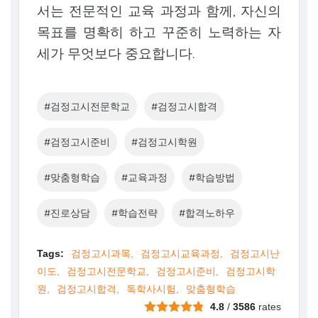
서는 전문적인 교육 과정과 함께, 자신의
목표를 명확히 하고 꾸준히 노력하는 자
세가 무엇보다 중요합니다.
#검정고시전문학교
#검정고시합격
#검정고시준비
#검정고시학원
#맞춤형학습
#교육과정
#학습방법
#진로상담
#학습전략
#합격노하우
Tags:
검정고시과목
검정고시교육과정
검정고시난
이도
검정고시전문학교
검정고시준비
검정고시학
원
검정고시합격
독학사시험
맞춤형학습
4.8
/
3586
rates