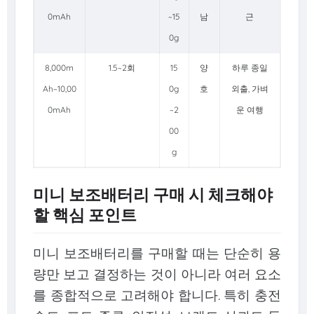
0mAh
~15
남
근
0g
8,000m
1.5~2회
15
양
하루 종일
Ah~10,00
0g
호
외출, 가벼
0mAh
~2
운 여행
00
g
미니 보조배터리 구매 시 체크해야
할 핵심 포인트
미니 보조배터리를 구매할 때는 단순히 용
량만 보고 결정하는 것이 아니라 여러 요소
를 종합적으로 고려해야 합니다. 특히 충전