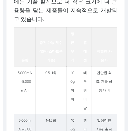
에는 기술 발전으로 더 작은 크기에 더 큰
용량을 담는 제품들이 지속적으로 개발되
고 있습니다.
평
충전 가능 횟수
균
휴
(일반 스마트폰
무
대
적합한 사
용량
기준)
게
성
용자
3,000mA
0.5~1회
10
매
간단한 외
h~5,000
0g
우
출, 긴급 상
mAh
이
뛰
황 대비
하
어
남
5,000m
1~1.5회
10
뛰
일상적인
Ah~8,00
0g
어
사용, 출퇴