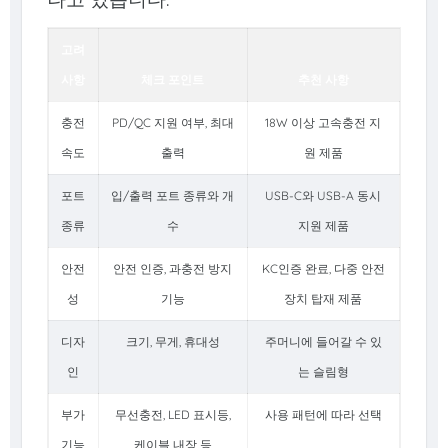
고려
사항
체크 포인트
추천 사항
충전
PD/QC 지원 여부, 최대
18W 이상 고속충전 지
속도
출력
원 제품
포트
입/출력 포트 종류와 개
USB-C와 USB-A 동시
종류
수
지원 제품
안전
안전 인증, 과충전 방지
KC인증 완료, 다중 안전
성
기능
장치 탑재 제품
디자
크기, 무게, 휴대성
주머니에 들어갈 수 있
인
는 슬림형
부가
무선충전, LED 표시등,
사용 패턴에 따라 선택
기능
케이블 내장 등