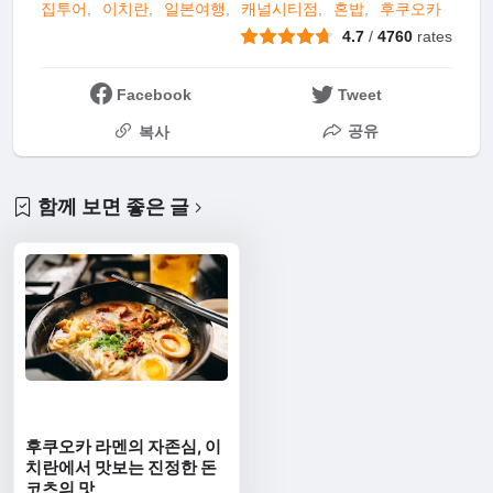
집투어
이치란
일본여행
캐널시티점
혼밥
후쿠오카
4.7
/
4760
rates
Facebook
Tweet
공유
복사
함께 보면 좋은 글
후쿠오카 라멘의 자존심, 이
치란에서 맛보는 진정한 돈
코츠의 맛