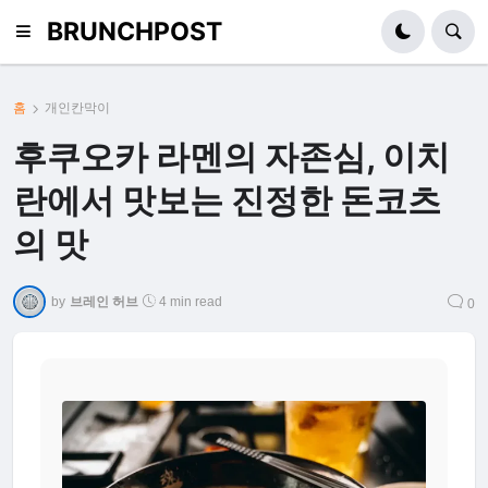
BRUNCHPOST
홈
개인칸막이
후쿠오카 라멘의 자존심, 이치
란에서 맛보는 진정한 돈코츠
의 맛
by
브레인 허브
4 min read
0