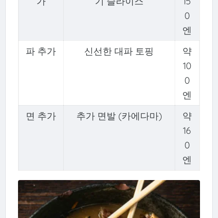
가
기 슬라이스
15
0
엔
파 추가
신선한 대파 토핑
약
10
0
엔
면 추가
추가 면발 (카에다마)
약
16
0
엔