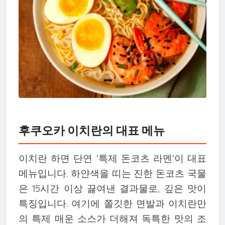
후쿠오카 이치란의 대표 메뉴
이치란 하면 단연 '특제 돈코츠 라멘'이 대표
메뉴입니다. 하얀색을 띠는 진한 돈코츠 국물
은 15시간 이상 끓여낸 결과물로, 깊은 맛이
특징입니다. 여기에 쫄깃한 면발과 이치란만
의 특제 매운 소스가 더해져 독특한 맛의 조