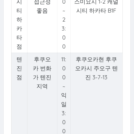
시
접근성
0
스미요시 1-2 캐널
티
좋음
~
시티 하카타 B1F
하
2
카
3:
타
0
점
0
텐
후쿠오
11:
후쿠오카현 후쿠
진
카 번화
0
오카시 주오구 텐
점
가 텐진
0
진 3-7-13
지역
~
익
일
3:
0
0