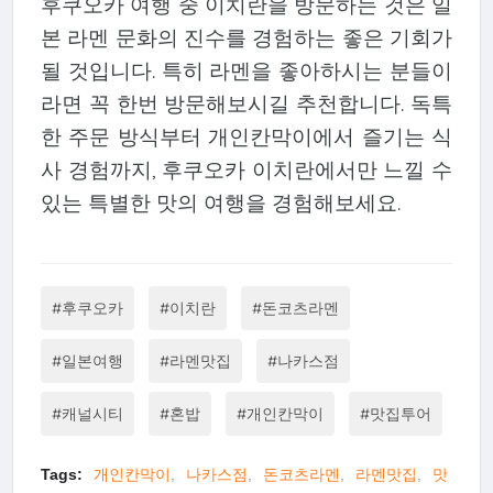
후쿠오카 여행 중 이치란을 방문하는 것은 일
본 라멘 문화의 진수를 경험하는 좋은 기회가
될 것입니다. 특히 라멘을 좋아하시는 분들이
라면 꼭 한번 방문해보시길 추천합니다. 독특
한 주문 방식부터 개인칸막이에서 즐기는 식
사 경험까지, 후쿠오카 이치란에서만 느낄 수
있는 특별한 맛의 여행을 경험해보세요.
#후쿠오카
#이치란
#돈코츠라멘
#일본여행
#라멘맛집
#나카스점
#캐널시티
#혼밥
#개인칸막이
#맛집투어
Tags:
개인칸막이
나카스점
돈코츠라멘
라멘맛집
맛