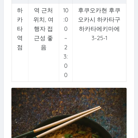
하
역 근처
10
후쿠오카현 후쿠
카
위치, 여
:0
오카시 하카타구
타
행자 접
0
하카타에키마에
역
근성 좋
~
3-25-1
점
음
2
3:
0
0