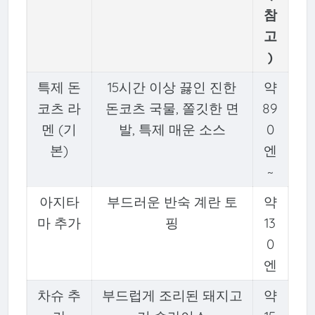
참
고
)
특제 돈
15시간 이상 끓인 진한
약
코츠 라
돈코츠 국물, 쫄깃한 면
89
멘 (기
발, 특제 매운 소스
0
본)
엔
~
아지타
부드러운 반숙 계란 토
약
마 추가
핑
13
0
엔
차슈 추
부드럽게 조리된 돼지고
약