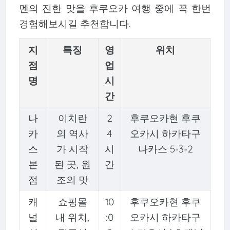
멘의 진한 맛을 후쿠오카 여행 중에 꼭 한번
경험해보시길 추천합니다.
지
특징
영
위치
점
업
명
시
간
나
이치란
2
후쿠오카현 후쿠
카
의 역사
4
오카시 하카타구
스
가 시작
시
나카스 5-3-2
본
된 곳, 원
간
점
조의 맛
캐
쇼핑몰
10
후쿠오카현 후쿠
널
내 위치,
:0
오카시 하카타구